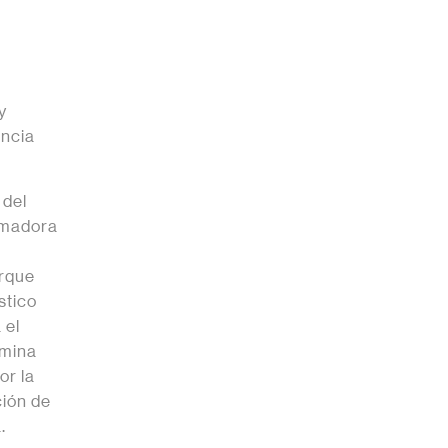
a
y
encia
 del
rmadora
orque
stico
 el
rmina
or la
ión de
.