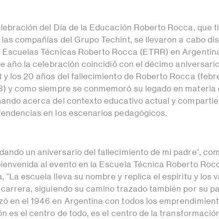
elebración del Día de la Educación Roberto Rocca, que t
 las compañías del Grupo Techint, se llevaron a cabo dis
e Escuelas Técnicas Roberto Rocca (ETRR) en Argentin
te año la celebración coincidió con el décimo aniversario
 y los 20 años del fallecimiento de Roberto Rocca (febre
03) y como siempre se conmemoró su legado en materia
nando acerca del contexto educativo actual y comparti
tendencias en los escenarios pedagógicos.
ando un aniversario del fallecimiento de mi padre”, c
ienvenida al evento en la Escuela Técnica Roberto Roc
“La escuela lleva su nombre y replica el espíritu y los 
 carrera, siguiendo su camino trazado también por su p
ó en el 1946 en Argentina con todos los emprendimien
n es el centro de todo, es el centro de la transformació