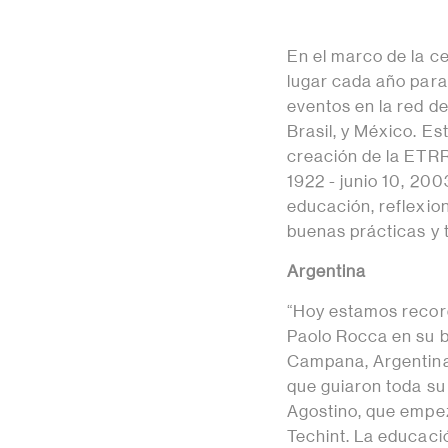
En el marco de la c
lugar cada año para
eventos en la red d
Brasil, y México. Es
creación de la ETRR
1922 - junio 10, 20
educación, reflexio
buenas prácticas y 
Argentina
“Hoy estamos record
Paolo Rocca en su b
Campana, Argentina, 
que guiaron toda su
Agostino, que empez
Techint. La educació