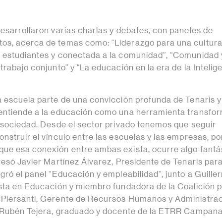
desarrollaron varias charlas y debates, con paneles de
os, acerca de temas como: “Liderazgo para una cultur
 estudiantes y conectada a la comunidad”, “Comunidad 
trabajo conjunto” y “La educación en la era de la Intelig
a escuela parte de una convicción profunda de Tenaris y
 entiende a la educación como una herramienta transfo
a sociedad. Desde el sector privado tenemos que seguir
nstruir el vínculo entre las escuelas y las empresas, p
ue esa conexión entre ambas exista, ocurre algo fantá
resó Javier Martínez Álvarez, Presidente de Tenaris para
gró el panel “Educación y empleabilidad”, junto a Guille
ista en Educación y miembro fundadora de la Coalición p
 Piersanti, Gerente de Recursos Humanos y Administrac
y Rubén Tejera, graduado y docente de la ETRR Campana