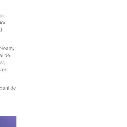
io,
ión
ad
l Noam,
el de
s”,
ivos
cani de