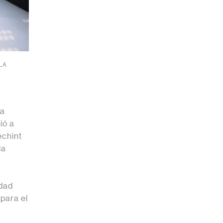
LA
la
ió a
echint
la
idad
para el