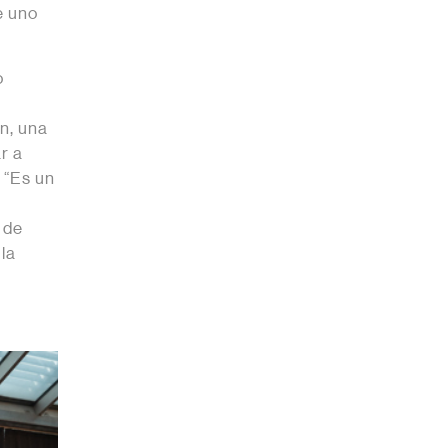
e uno
o
n, una
r a
 “Es un
 de
la