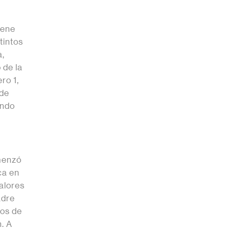
iene
tintos
a,
 de la
ro 1,
 de
endo
omenzó
ca en
valores
adre
tos de
n. A