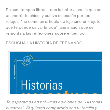
En sus tiempos libres, toca la batería con la que se
enamoró de chico, y cultiva su pasión por los
relojes, “no como un artículo de lujo sino un objeto
que te puede salvar la vida”: una afición que se
remonta a las reflexiones sobre el tiempo.
ESCUCHA LA HISTORIA DE FERNANDO
Te esperamos en próximas ediciones de “Historias
nuestras”. Si quieres compartirlo con tu familia y