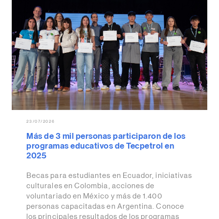
23/07/2026
Más de 3 mil personas participaron de los
programas educativos de Tecpetrol en
2025
Becas para estudiantes en Ecuador, iniciativas
culturales en Colombia, acciones de
voluntariado en México y más de 1.400
personas capacitadas en Argentina. Conoce
los principales resultados de los programas