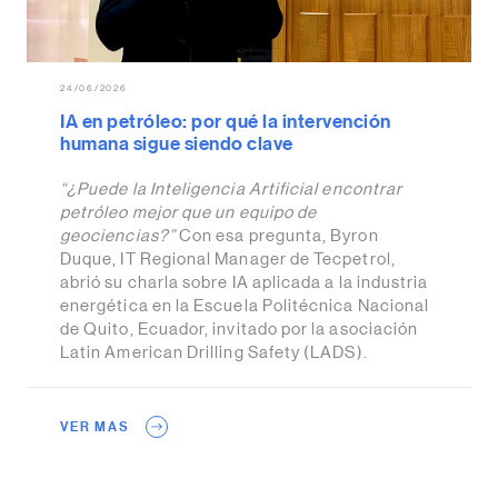
24/06/2026
IA en petróleo: por qué la intervención
humana sigue siendo clave
“¿Puede la Inteligencia Artificial encontrar
petróleo mejor que un equipo de
geociencias?”
Con esa pregunta, Byron
Duque, IT Regional Manager de Tecpetrol,
abrió su charla sobre IA aplicada a la industria
energética en la Escuela Politécnica Nacional
de Quito, Ecuador, invitado por la asociación
Latin American Drilling Safety (LADS).
VER MAS