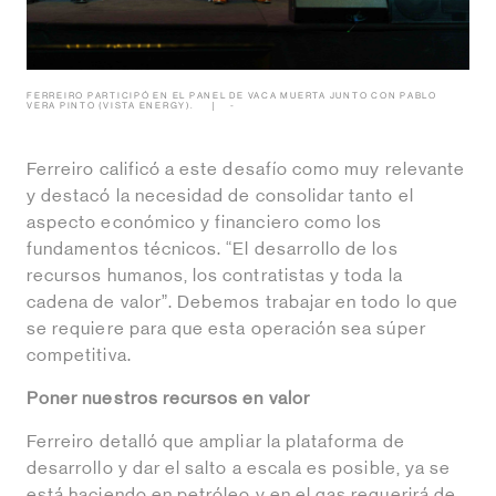
FERREIRO PARTICIPÓ EN EL PANEL DE VACA MUERTA JUNTO CON PABLO
VERA PINTO (VISTA ENERGY).
-
Ferreiro calificó a este desafío como muy relevante
y destacó la necesidad de consolidar tanto el
aspecto económico y financiero como los
fundamentos técnicos. “El desarrollo de los
recursos humanos, los contratistas y toda la
cadena de valor”. Debemos trabajar en todo lo que
se requiere para que esta operación sea súper
competitiva.
Poner nuestros recursos en valor
Ferreiro detalló que ampliar la plataforma de
desarrollo y dar el salto a escala es posible, ya se
está haciendo en petróleo y en el gas requerirá de