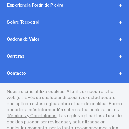
Experiencia Fortín de Piedra
Sobre Tecpetrol
Cadena de Valor
Carreras
Contacto
Tecpetrol S.A.
Nuestro sitio utiliza cookies. Al utilizar nuestro sitio
web (a través de cualquier dispositivo) usted acepta
que aplican estas reglas sobre el uso de cookies. Puede
acceder a más información sobre estas cookies en los
Términos y Condiciones
. Las reglas aplicables al uso de
cookies pueden ser revisadas y actualizadas en
cualquier momento, por lo tanto, recomendamos a los