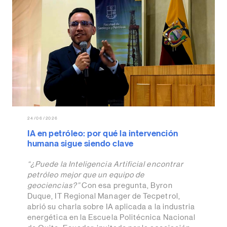
24/06/2026
IA en petróleo: por qué la intervención
humana sigue siendo clave
“¿Puede la Inteligencia Artificial encontrar
petróleo mejor que un equipo de
geociencias?”
Con esa pregunta, Byron
Duque, IT Regional Manager de Tecpetrol,
abrió su charla sobre IA aplicada a la industria
energética en la Escuela Politécnica Nacional