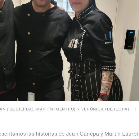
AN (IZQUIERDA), MARTÍN (CENTRO) Y VERÓNICA (DERECHA).
resentamos las historias de Juan Canepa y Martín Laure