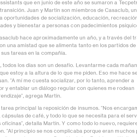
ssistants que en junio de este año se sumaron a Tecpet
ransición. Juan y Martín son miembros de Casaclub, u
a oportunidades de socialización, educación, recreación
idades y bienestar a personas con padecimientos psíquic
saclub hace aproximadamente un año, y a través del t
on una amistad que se alimenta tanto en los partidos de 
sus tareas en la compañía.
 todos los días son un desafío. Levantarme cada mañan
r que estoy a la altura de lo que me piden. Eso me hace se
an. “A mí me cuesta socializar, por lo tanto, aprender a
ior y entablar un diálogo regular con quienes me rodean
rendizaje”, agrega Martín.
area principal la reposición de insumos. “Nos encarga
 cápsulas de café, y todo lo que se necesita para el serv
 oficinas”, detalla Martín. Y como todo lo nuevo, requier
n. “Al principio se nos complicaba porque eran muchos 