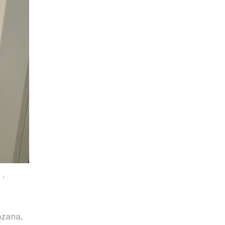
-
nzana,