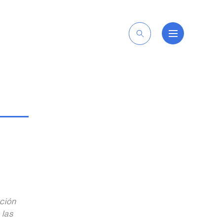
ES
ción
 las