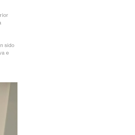
rior
a
an sido
va e