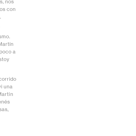
s, nos
mos con
.
í
smo.
Martín
 poco a
stoy
corrido
vi una
Martín
tenés
sas,