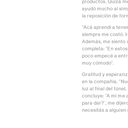
productos. Quizá me
ayudó mucho al simpl
la reposición de fo
“Acá aprendí a tener
siempre me costó. 
Además, me siento 
completa: “En estos
poco empecé a entra
muy cómodo”.
Gratitud y esperanz
en la compañía. “Nue
luz al final del túne
concluye: “A mí me 
para dar?’, me dije
necesitás a alguien