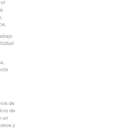
rol
na
,
os.
rabajo
fútbol
a,
ntir
mos de
icio de
e un
pisos y