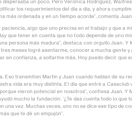
 dispersaba un poco. Pero Verónica Rodríguez, Waitres
ificar los requerimientos del día a día, y ahora cumpli
rma más ordenada y en un tiempo acorde”, comenta Juan
 paciencia, algo que uno precisa en el trabajo y que a m
Hay que tener en cuenta que no todo depende de uno mi
una persona más madura”, destaca con orgullo Juan. Y 
 tres meses logré asentarme, conocer a mucha gente y
r en confianza, a soltarme más. Hoy puedo decir que e
a. Eso transmiten Martín y Juan cuando hablan de su re
stra vida era muy distinta. El día que entré a Casaclub 
l, porque vieron potencial en nosotros”, confiesa Juan. Y 
ayudó mucho la fundación. ‘¿Te das cuenta todo lo que 
ron una vez. Muchas veces, uno no se dice ese tipo de co
 más que te dé un empujón”.