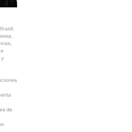
rasil,
nesia,
demás,
ue
 y
nciones
uenta
e
es de
en