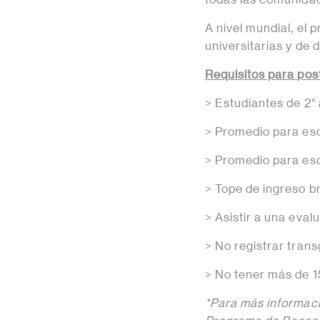
A nivel mundial, el
universitarias y de 
Requisitos para pos
> Estudiantes de 2°
> Promedio para esc
> Promedio para esc
> Tope de ingreso br
> Asistir a una eval
> No registrar tran
> No tener más de 15
*Para más informació