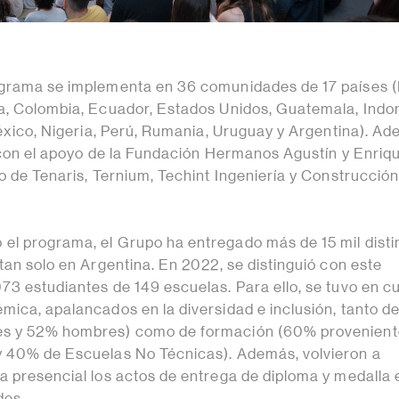
grama se implementa en 36 comunidades de 17 países (B
a, Colombia, Ecuador, Estados Unidos, Guatemala, Indo
México, Nigeria, Perú, Rumania, Uruguay y Argentina). A
a con el apoyo de la Fundación Hermanos Agustín y Enriq
o de Tenaris, Ternium, Techint Ingeniería y Construcción
l programa, el Grupo ha entregado más de 15 mil disti
tan solo en Argentina. En 2022, se distinguió con este
73 estudiantes de 149 escuelas. Para ello, se tuvo en c
mica, apalancados en la diversidad e inclusión, tanto d
s y 52% hombres) como de formación (60% provenient
y 40% de Escuelas No Técnicas). Además, volvieron a
a presencial los actos de entrega de diploma y medalla 
des.