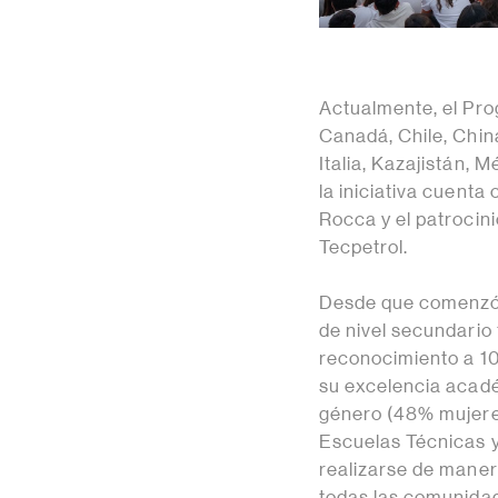
Actualmente, el Pro
Canadá, Chile, Chin
Italia, Kazajistán, 
la iniciativa cuent
Rocca y el patrocini
Tecpetrol.
Desde que comenzó e
de nivel secundario 
reconocimiento a 10
su excelencia acadé
género (48% mujere
Escuelas Técnicas 
realizarse de maner
todas las comunida