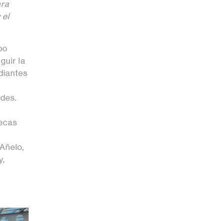
ara
 el
po
guir la
diantes
ades.
becas
Añelo,
y,