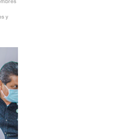
hombres
es y