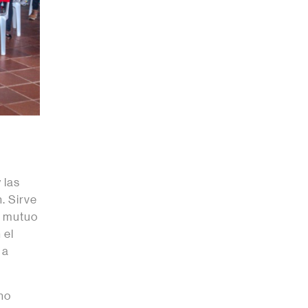
 las
. Sirve
e mutuo
 el
 a
no