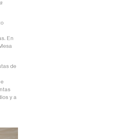
a
to
a
as. En
 Mesa
stas de
s
ue
entas
ios y a