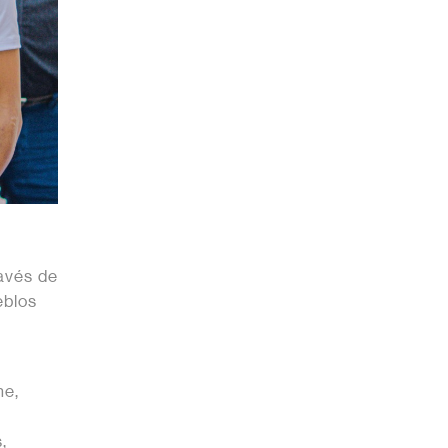
ravés de
eblos
ne,
,