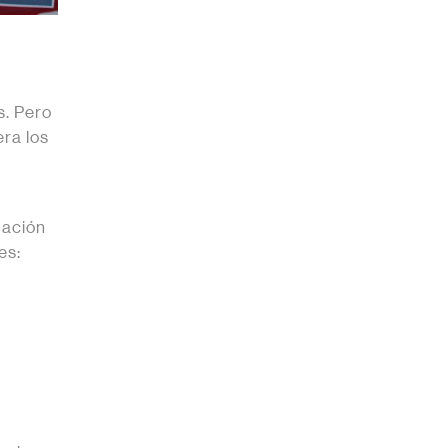
s. Pero
ra los
s
mación
es: