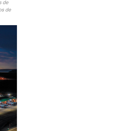
s de
os de