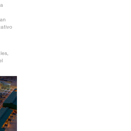
 a
ran
cativo
n
les,
el