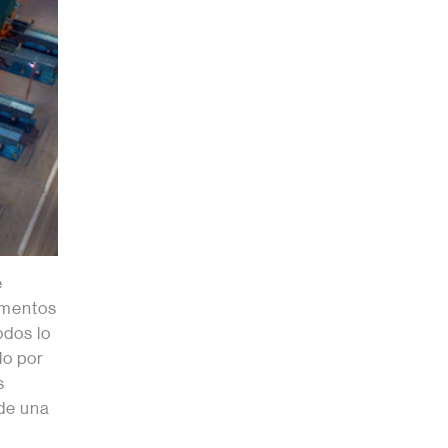
e
omentos
odos lo
lo por
s
 de una