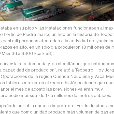
estaba en su pico y las instalaciones funcionaban al má
Fortín de Piedra marcó un hito en la historia de Tecpetr
s casi mil personas afectadas a la actividad del yacimie
razos en alto: en un solo día produjeron 18 millones de 
 MMsm3d a 9300 kcal/m3).
cosas: la alta demanda y, en simultáneo, que estábamo
 capacidad de producción”, relató a Tecpetrol Hoy Jor
 Operaciones de la región Cuenca Neuquina y Vaca Mue
los tableros marcaron el récord histórico desde que nac
urante el mes de agosto las previsiones ya eran muy
 promedio mensual de 17,5 millones de metros cúbicos.
mpañado por otro número importante: Fortín de piedra s
imiento que como unidad produce más volumen de gas en