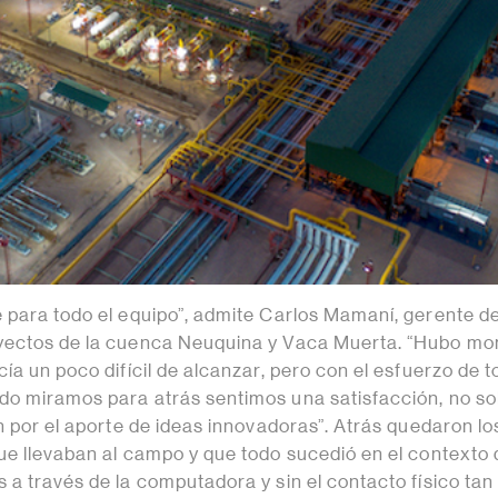
 para todo el equipo”, admite Carlos Mamaní, gerente d
yectos de la cuenca Neuquina y Vaca Muerta. “Hubo m
ía un poco difícil de alcanzar, pero con el esfuerzo de t
o miramos para atrás sentimos una satisfacción, no so
n por el aporte de ideas innovadoras”. Atrás quedaron lo
ue llevaban al campo y que todo sucedió en el contexto
a través de la computadora y sin el contacto físico tan