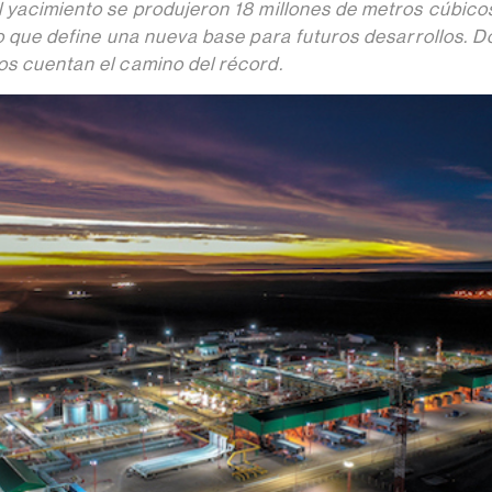
l yacimiento se produjeron 18 millones de metros cúbico
lo que define una nueva base para futuros desarrollos. D
os cuentan el camino del récord.