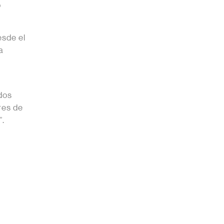
o
esde el
a
dos
res de
s”.