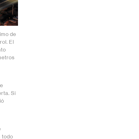
ximo de
ol. El
nto
metros
s
ge
rta. Si
ió
e
 todo