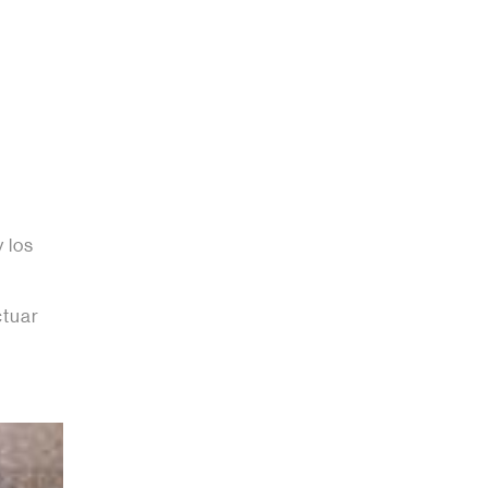
 los
ctuar