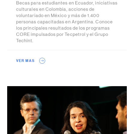
Becas para estudiantes en Ecuador, iniciativas
culturales en Colombia, acciones de
voluntariado en México y más de 1.400
personas capacitadas en Argentina. Conoce
los principales resultados de los programas
CORE impulsados por Tecpetrol y el Grupo
Techint.
VER MAS