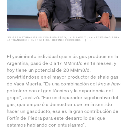
“EL GAS NATURAL ES UN COMPLEMENTO, UN ALIADO Y UNA NECESIDAD PARA
LA TRANSICIÓN ENERGÉTICA", DEFINIÓ FERREIRO.
-
El yacimiento individual que más gas produce en la
Argentina, pasó de 0 a 17 MMm3/d en 18 meses, y
hoy tiene un potencial de 23 MMm3/d,
convirtiéndose en el mayor productor de shale gas
de Vaca Muerta. "Es una combinación del
know how
petrolero con el gen técnico y la experiencia del
grupo", analizó. "Fue un disparador significativo del
gas, que empezó a demostrar que tenía sentido
hacer un gasoducto, esa es la gran contribución de
Fortín de Piedra para este desarrollo del que
estamos hablando con entusiasmo".