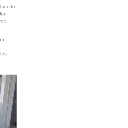
tivo de
lar
evo
an
les.