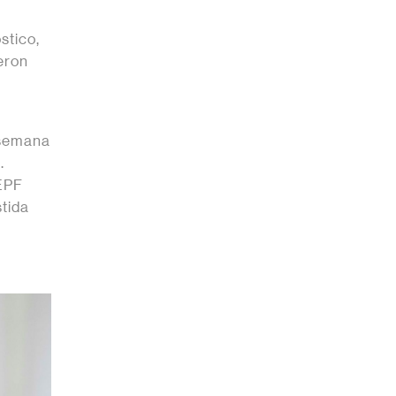
stico,
eron
a semana
.
 EPF
stida