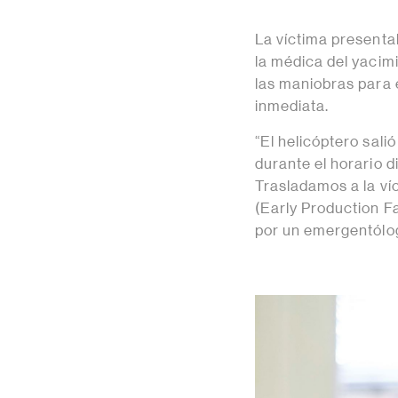
La víctima presenta
la médica del yacim
las maniobras para e
inmediata.
“El helicóptero sali
durante el horario di
Trasladamos a la ví
(Early Production Fac
por un emergentólog