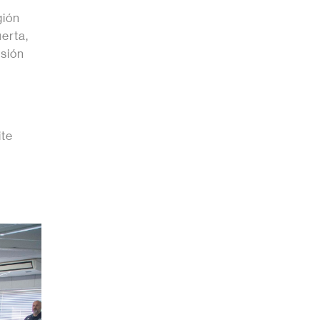
gión
erta,
isión
ite