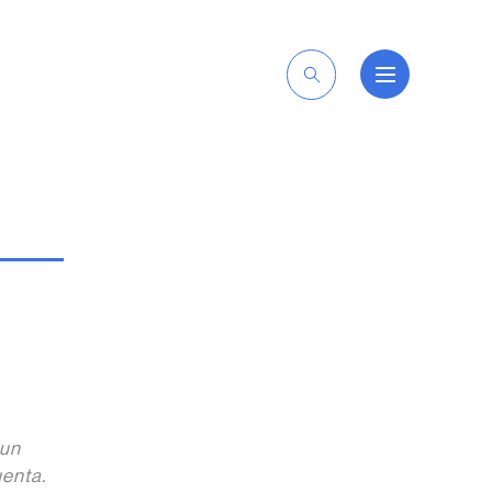
ES
 un
uenta.