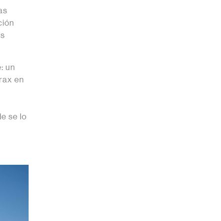
as
ción
as
: un
órax en
e se lo