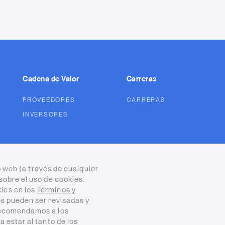
Cadena de Valor
Carreras
PROVEEDORES
CARRERAS
INVERSORES
io web (a través de cualquier
sobre el uso de cookies.
ies en los
Términos y
ies pueden ser revisadas y
 recomendamos a los
 estar al tanto de los