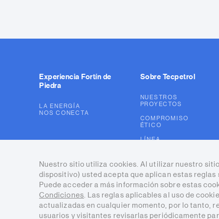
Experiencia Fortín de
Sobre Tecpetrol
Piedra
NUESTROS
PROYECTOS
LA ENERGÍA
NOS CONECTA
COMPROMISO
ÉTICO
LÍNEA
TRANSPARENTE
Nuestro sitio utiliza cookies. Al utilizar nuestro sit
dispositivo) usted acepta que aplican estas reglas 
Puede acceder a más información sobre estas cook
Condiciones
. Las reglas aplicables al uso de cook
actualizadas en cualquier momento, por lo tanto,
usuarios y visitantes revisarlas periódicamente para