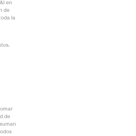
&I en
n de
toda la
ntos.
 tomar
ad de
e suman
todos