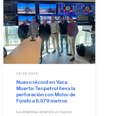
22/06/2026
Nuevo récord en Vaca
Muerta: Tecpetrol lleva la
perforación con Motor de
Fondo a 6.579 metros
La empresa alcanzó un nuevo